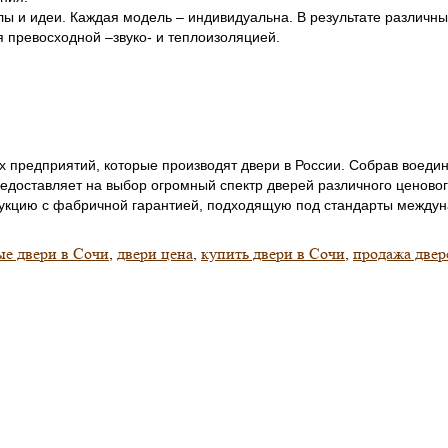
ы и идеи. Каждая модель – индивидуальна. В результате различны
ся превосходной –звуко- и теплоизоляцией.
х предприятий, которые производят двери в России. Собрав воеди
едоставляет на выбор огромный спектр дверей различного ценовог
одукцию с фабричной гарантией, подходящую под стандарты междун
ые двери в Сочи
,
двери цена
,
купить двери в Сочи
,
продажа двер